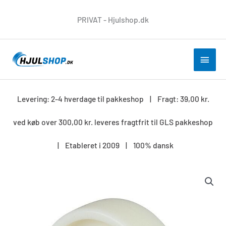
Gå
PRIVAT - Hjulshop.dk
til
indholdet
HOV
Levering: 2-4 hverdage til pakkeshop | Fragt: 39,00 kr.
ved køb over 300,00 kr. leveres fragtfrit til GLS pakkeshop
| Etableret i 2009 | 100% dansk
100
mm
kunststofhjul
RL
antal