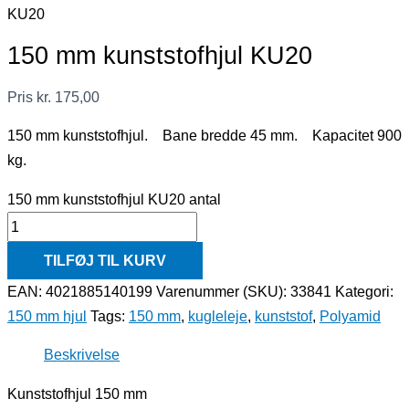
KU20
150 mm kunststofhjul KU20
Pris
kr.
175,00
150 mm kunststofhjul. Bane bredde 45 mm. Kapacitet 900
kg.
150 mm kunststofhjul KU20 antal
TILFØJ TIL KURV
EAN: 4021885140199
Varenummer (SKU):
33841
Kategori:
150 mm hjul
Tags:
150 mm
,
kugleleje
,
kunststof
,
Polyamid
Beskrivelse
Kunststofhjul 150 mm