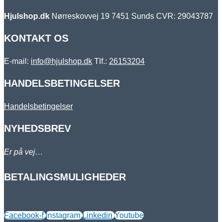
Hjulshop.dk
Nørreskovvej 19
7451 Sunds
CVR: 29043787
KONTAKT OS
E-mail:
info@hjulshop.dk
Tlf.:
26153204
HANDELSBETINGELSER
Handelsbetingelser
NYHEDSBREV
Er på vej…
BETALINGSMULIGHEDER
Facebook-f
Instagram
Linkedin
Youtube