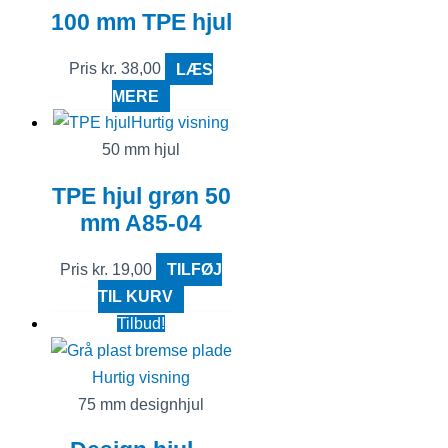
100 mm TPE hjul
Pris
kr.
38,00
LÆS
MERE
Hurtig visning
50 mm hjul
TPE hjul grøn 50
mm A85-04
Pris
kr.
19,00
TILFØJ
TIL KURV
Tilbud!
Hurtig visning
75 mm designhjul