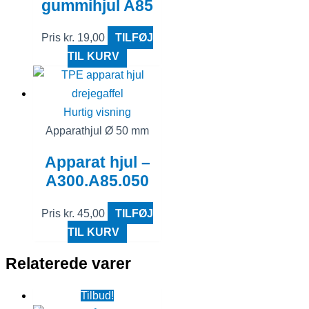
gummihjul A85
Pris
kr.
19,00
TILFØJ
TIL KURV
Hurtig visning
Apparathjul Ø 50 mm
Apparat hjul –
A300.A85.050
Pris
kr.
45,00
TILFØJ
TIL KURV
Relaterede varer
Tilbud!