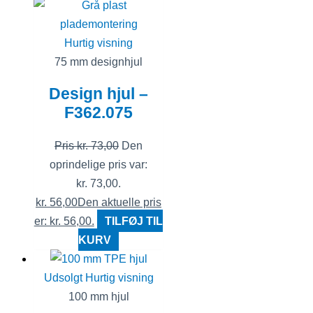
Hurtig visning
75 mm designhjul
Design hjul –
F362.075
Pris
kr.
73,00
Den
oprindelige pris var:
kr. 73,00.
kr.
56,00
Den aktuelle pris
er: kr. 56,00.
TILFØJ TIL
KURV
Udsolgt
Hurtig visning
100 mm hjul