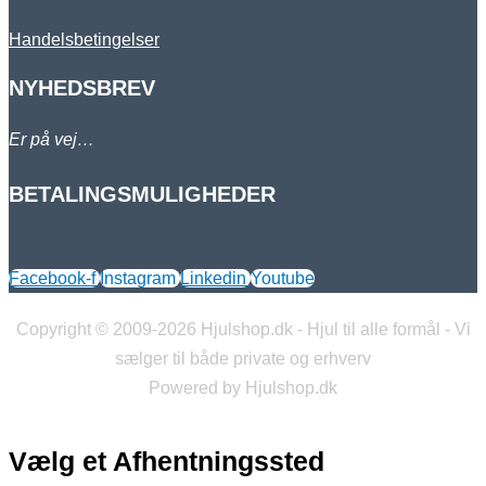
Handelsbetingelser
NYHEDSBREV
Er på vej…
BETALINGSMULIGHEDER
Facebook-f
Instagram
Linkedin
Youtube
Copyright © 2009-2026 Hjulshop.dk - Hjul til alle formål - Vi
sælger til både private og erhverv
Powered by Hjulshop.dk
Vælg et Afhentningssted