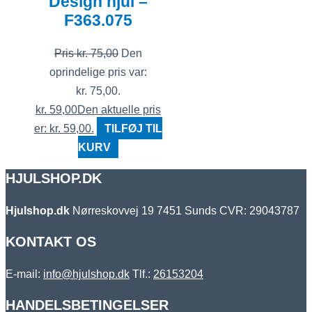
Design hjul –
F363.075
Pris
kr.
75,00
Den
oprindelige pris var:
kr. 75,00.
kr.
59,00
Den aktuelle pris
er: kr. 59,00.
TILFØJ TIL
KURV
HJULSHOP.DK
Hjulshop.dk
Nørreskovvej 19
7451 Sunds
CVR: 29043787
KONTAKT OS
E-mail:
info@hjulshop.dk
Tlf.:
26153204
HANDELSBETINGELSER