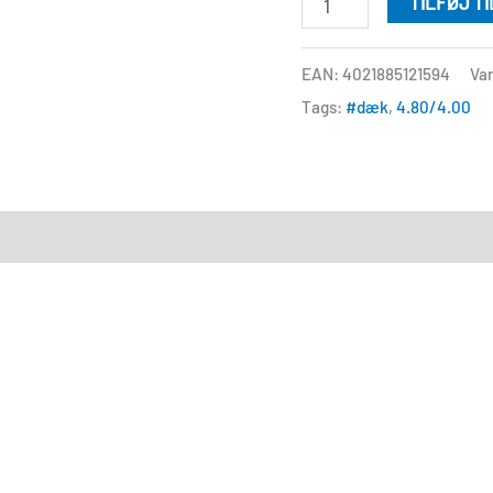
TILFØJ T
EAN: 4021885121594
Va
Tags:
#dæk
,
4.80/4.00