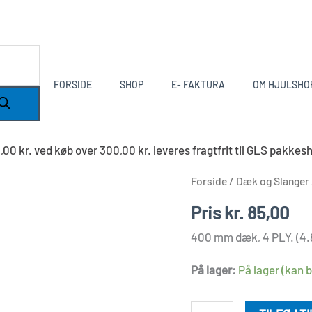
FORSIDE
SHOP
E- FAKTURA
OM HJULSHO
00 kr. ved køb over 300,00 kr. leveres fragtfrit til GLS pak
Dæk
Forside
/
Dæk og Slanger
4.80/4.00-
Pris
kr.
85,00
8
400 mm dæk, 4 PLY. (4.
-
D50.403
På lager:
På lager (kan b
antal