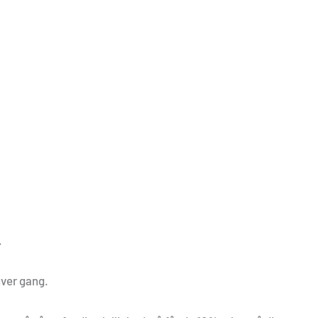
.
hver gang.