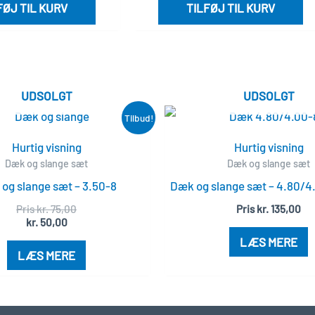
FØJ TIL KURV
TILFØJ TIL KURV
UDSOLGT
UDSOLGT
Den
Den
Tilbud!
aktuelle
oprindelige
pris
pris
Hurtig visning
Hurtig visning
er:
var:
Dæk og slange sæt
Dæk og slange sæt
kr. 50,00.
kr. 75,00.
og slange sæt – 3.50-8
Dæk og slange sæt – 4.80/4
Pris
kr.
75,00
Pris
kr.
135,00
kr.
50,00
LÆS MERE
LÆS MERE