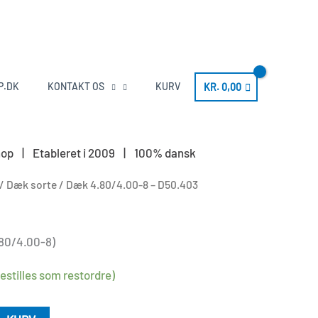
P.DK
KONTAKT OS
KURV
KR.
0,00
keshop | Etableret i 2009 | 100% dansk
/
Dæk sorte
/ Dæk 4.80/4.00-8 – D50.403
80/4.00-8)
estilles som restordre)