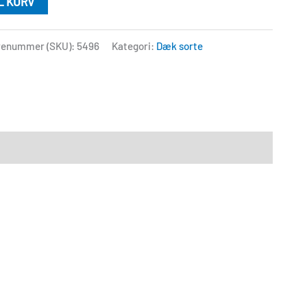
IL KURV
renummer (SKU):
5496
Kategori:
Dæk sorte