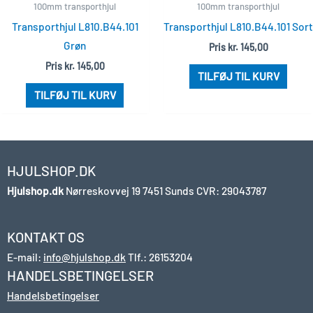
100mm transporthjul
100mm transporthjul
Transporthjul L810.B44.101
Transporthjul L810.B44.101 Sort
Grøn
Pris
kr.
145,00
Pris
kr.
145,00
TILFØJ TIL KURV
TILFØJ TIL KURV
HJULSHOP.DK
Hjulshop.dk
Nørreskovvej 19
7451 Sunds
CVR: 29043787
KONTAKT OS
E-mail:
info@hjulshop.dk
Tlf.:
26153204
HANDELSBETINGELSER
Handelsbetingelser