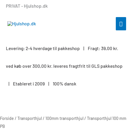
Gå
PRIVAT - Hjulshop.dk
til
indholdet
HOV
Levering: 2-4 hverdage til pakkeshop | Fragt: 39,00 kr.
ved køb over 300,00 kr. leveres fragtfrit til GLS pakkeshop
| Etableret i 2009 | 100% dansk
Transporthjul
100
mm
Forside
/
Transporthjul
/
100mm transporthjul
/ Transporthjul 100 mm
PB
PB