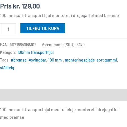
antal
Pris
kr.
129,00
100 mm sort transport hjul monteret i drejegaffel med bremse
TILFØJ TIL KURV
EAN: 4021885058302
Varenummer (SKU):
3479
Kategori:
100mm transporthjul
Tags:
#bremse
,
#svingbar
,
100 mm.
,
monteringsplade
,
sort gummi
,
stålfælg
Beskrivelse
100 mm sort transporthjul med rulleleje monteret i drejegaffel
med bremse