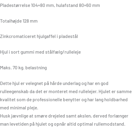
Pladestørrelse 104×80 mm, hulafstand 80×60 mm
Totalhøjde 128 mm
Zinkcromaticeret hjulgaffel i pladestål
Hjul i sort gummi med stålfælg/rulleleje
Maks. 70 kg. belastning
Dette hjul er velegnet på hårde underlag og har en god
rulleegenskab da det er monteret med rullelejer. Hjulet er samme
kvalitet som de professionelle benytter og har lang holdbarhed
med minimal pleje.
Husk jævnlige at smøre drejeled samt akslen, derved forlænger
man levetiden på hjulet og opnår altid optimal rullemodstand.