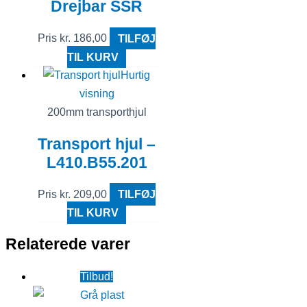
Drejbar SSR
Pris
kr.
186,00
TILFØJ
TIL KURV
Hurtig
visning
200mm transporthjul
Transport hjul –
L410.B55.201
Pris
kr.
209,00
TILFØJ
TIL KURV
Relaterede varer
Tilbud!