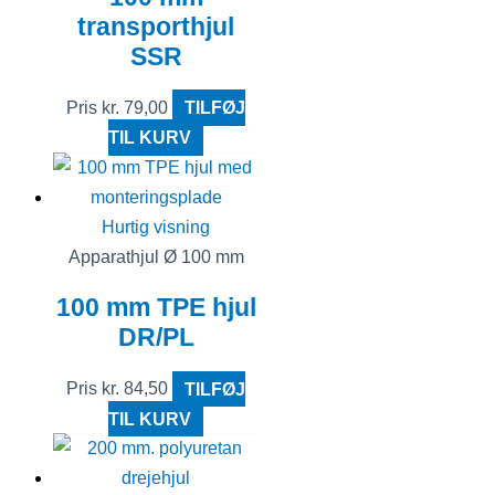
transporthjul
SSR
Pris
kr.
79,00
TILFØJ
TIL KURV
Hurtig visning
Apparathjul Ø 100 mm
100 mm TPE hjul
DR/PL
Pris
kr.
84,50
TILFØJ
TIL KURV