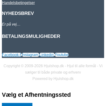
Handelsbetingelser
NYHEDSBREV
Er på vej…
BETALINGSMULIGHEDER
Facebook-f
Instagram
Linkedin
Youtube
Copyright © 2009-2026 Hjulshop.dk - Hjul til alle formål - Vi
sælger til både private og erhverv
Powered by Hjulshop.dk
Vælg et Afhentningssted