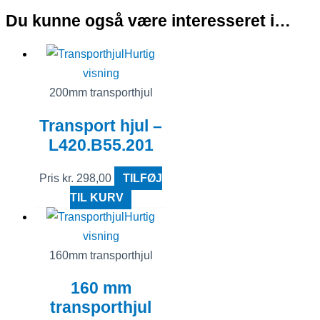
Du kunne også være interesseret i…
Hurtig
visning
200mm transporthjul
Transport hjul –
L420.B55.201
Pris
kr.
298,00
TILFØJ
TIL KURV
Hurtig
visning
160mm transporthjul
160 mm
transporthjul