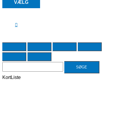
VÆLG
SØGE
Kort
Liste