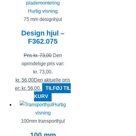
Hurtig visning
75 mm designhjul
Design hjul –
F362.075
Pris
kr.
73,00
Den
oprindelige pris var:
kr. 73,00.
kr.
56,00
Den aktuelle pris
er: kr. 56,00.
TILFØJ TIL
KURV
Hurtig
visning
100mm transporthjul
100 mm