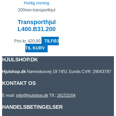
Hurtig visning
200mm transporthjul
Transporthjul
L400.B31.200
Pris
kr.
420,00
TILFØJ
TIL KURV
HJULSHOP.DK
Hjulshop.dk
Nørreskovvej 19
7451 Sunds
CVR: 29043787
KONTAKT OS
E-mail:
info@hjulshop.dk
Tlf.:
26153204
HANDELSBETINGELSER