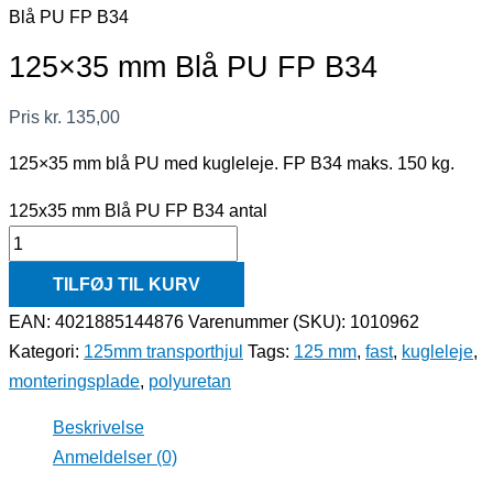
Blå PU FP B34
125×35 mm Blå PU FP B34
Pris
kr.
135,00
125×35 mm blå PU med kugleleje. FP B34 maks. 150 kg.
125x35 mm Blå PU FP B34 antal
TILFØJ TIL KURV
EAN: 4021885144876
Varenummer (SKU):
1010962
Kategori:
125mm transporthjul
Tags:
125 mm
,
fast
,
kugleleje
,
monteringsplade
,
polyuretan
Beskrivelse
Anmeldelser (0)