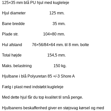
125×35 mm blå PU hjul med kugleleje
Hjul diameter 125 mm.
Bane bredde 35 mm.
Plade str. 104×80 mm.
Hul afstand 76×56/84×64 mm. til 8 mm. bolte
Total højde 154,5 mm.
Maks. belastning 150 kg.
Hjulbane i blå Polyuretan 85 +/-3 Shore A
Fælg i plast med indstøbt kugleleje
Med dette hjul får du top kvalitet til små penge.
Hjulbanens beskaffenhed giver en støjsvag kørsel og med