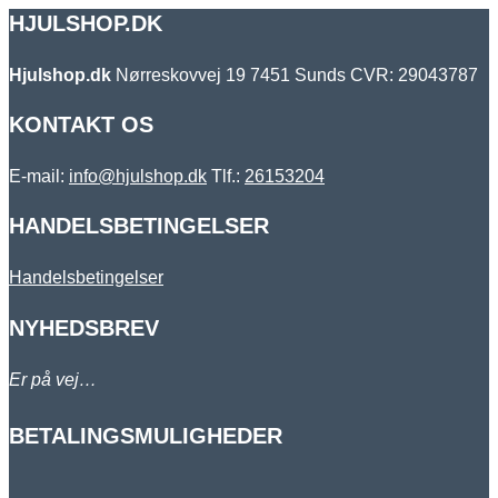
HJULSHOP.DK
Hjulshop.dk
Nørreskovvej 19
7451 Sunds
CVR: 29043787
KONTAKT OS
E-mail:
info@hjulshop.dk
Tlf.:
26153204
HANDELSBETINGELSER
Handelsbetingelser
NYHEDSBREV
Er på vej…
BETALINGSMULIGHEDER