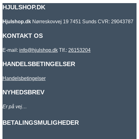
HJULSHOP.DK
Hjulshop.dk
Nørreskovvej 19
7451 Sunds
CVR: 29043787
KONTAKT OS
E-mail:
info@hjulshop.dk
Tlf.:
26153204
HANDELSBETINGELSER
Handelsbetingelser
NYHEDSBREV
Er på vej…
BETALINGSMULIGHEDER