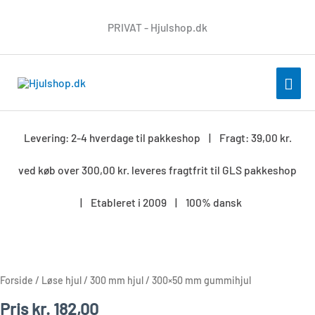
Gå
PRIVAT - Hjulshop.dk
til
indholdet
HOV
Levering: 2-4 hverdage til pakkeshop | Fragt: 39,00 kr.
ved køb over 300,00 kr. leveres fragtfrit til GLS pakkeshop
| Etableret i 2009 | 100% dansk
300x50
mm
gummihjul
Forside
/
Løse hjul
/
300 mm hjul
/ 300×50 mm gummihjul
antal
Pris
kr.
182,00