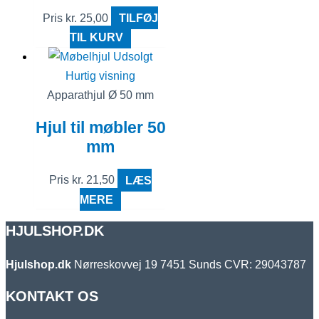
Pris
kr.
25,00
TILFØJ
TIL KURV
Udsolgt
Hurtig visning
Apparathjul Ø 50 mm
Hjul til møbler 50
mm
Pris
kr.
21,50
LÆS
MERE
HJULSHOP.DK
Hjulshop.dk
Nørreskovvej 19
7451 Sunds
CVR: 29043787
KONTAKT OS