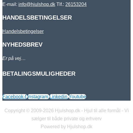
E-mail:
info@hjulshop.dk
Tlf.:
26153204
HANDELSBETINGELSER
Handelsbetingelser
NYHEDSBREV
Er på vej…
BETALINGSMULIGHEDER
Facebook-f
Instagram
Linkedin
Youtube
Copyright © 2009-2026 Hjulshop.dk - Hjul til alle formål - Vi
sælger til både private og erhverv
Powered by Hjulshop.dk