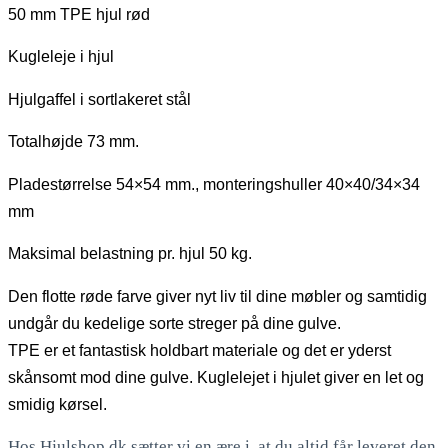
50 mm TPE hjul rød
Kugleleje i hjul
Hjulgaffel i sortlakeret stål
Totalhøjde 73 mm.
Pladestørrelse 54×54 mm., monteringshuller 40×40/34×34
mm
Maksimal belastning pr. hjul 50 kg.
Den flotte røde farve giver nyt liv til dine møbler og samtidig
undgår du kedelige sorte streger på dine gulve.
TPE er et fantastisk holdbart materiale og det er yderst
skånsomt mod dine gulve. Kuglelejet i hjulet giver en let og
smidig kørsel.
Hos Hjulshop.dk sætter vi en ære i, at du altid får leveret den