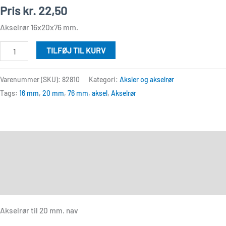
Pris
kr.
22,50
Akselrør 16x20x76 mm.
TILFØJ TIL KURV
Varenummer (SKU):
82810
Kategori:
Aksler og akselrør
Tags:
16 mm
,
20 mm
,
76 mm
,
aksel
,
Akselrør
Beskrivelse
Yderligere information
Anmeldelser (0)
Akselrør til 20 mm. nav