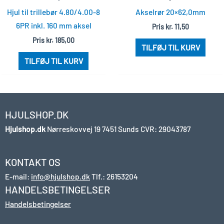
Hjul til trillebør 4.80/4.00-8
Akselrør 20×62,0mm
6PR inkl. 160 mm aksel
Pris
kr.
11,50
Pris
kr.
185,00
TILFØJ TIL KURV
TILFØJ TIL KURV
HJULSHOP.DK
Hjulshop.dk
Nørreskovvej 19
7451 Sunds
CVR: 29043787
KONTAKT OS
E-mail:
info@hjulshop.dk
Tlf.:
26153204
HANDELSBETINGELSER
Handelsbetingelser