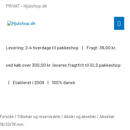
Gå
PRIVAT - Hjulshop.dk
til
indholdet
HOV
Levering: 2-4 hverdage til pakkeshop | Fragt: 39,00 kr.
ved køb over 300,00 kr. leveres fragtfrit til GLS pakkeshop
| Etableret i 2009 | 100% dansk
Akselrør
16/20/76
mm.
Forside
/
Tilbehør og reservedele
/
Aksler og akselrør
/ Akselrør
antal
16/20/76 mm.