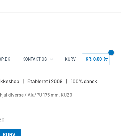
OP.DK
KONTAKT OS
KURV
KR.
0,00
LS pakkeshop | Etableret i 2009 | 100% dansk
hjul diverse
/ Alu/PU 175 mm. KU20
20
IL KURV