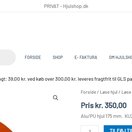
PRIVAT - Hjulshop.dk
FORSIDE
SHOP
E- FAKTURA
OM HJULSH
t: 39,00 kr. ved køb over 300,00 kr. leveres fragtfrit til G
Alu/PU
Forside
/
Løse hjul
/
Løse 
175
Pris
kr.
350,00
mm.
Alu/PU hjul 175 mm. KU
KU20
antal
TILFØJ T