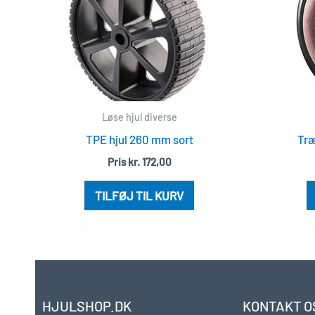
Løse hjul diverse
TPE hjul 260 mm sort
Tr
Pris
kr.
172,00
TILFØJ TIL KURV
HJULSHOP.DK
KONTAKT O