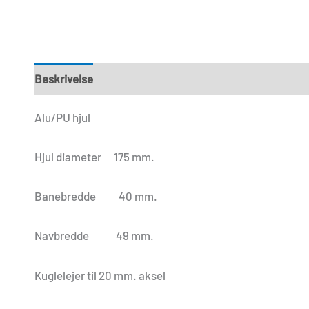
Beskrivelse
Yderligere information
Anmeldelser (0
Alu/PU hjul
Hjul diameter 175 mm.
Banebredde 40 mm.
Navbredde 49 mm.
Kuglelejer til 20 mm. aksel