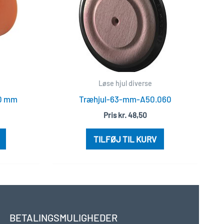
Løse hjul diverse
90 mm
Træhjul-63-mm-A50.060
Pris
kr.
48,50
TILFØJ TIL KURV
BETALINGSMULIGHEDER