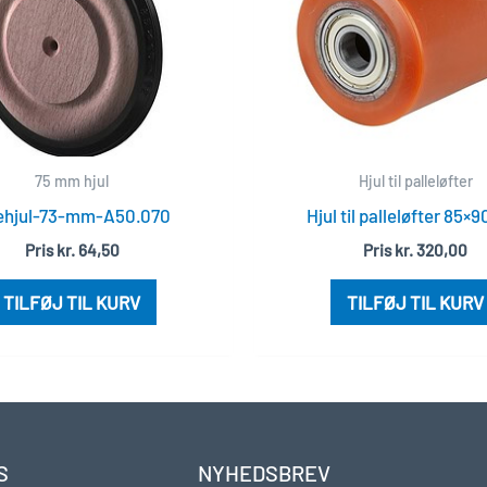
75 mm hjul
Hjul til palleløfter
æhjul-73-mm-A50.070
Hjul til palleløfter 85×
Pris
kr.
64,50
Pris
kr.
320,00
TILFØJ TIL KURV
TILFØJ TIL KURV
S
NYHEDSBREV