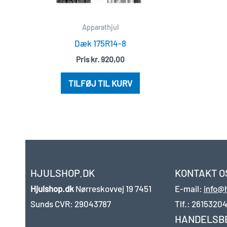
Apparathjul
Dæk 175R14-8
Pris
kr.
920,00
TILFØJ TIL KURV
HJULSHOP.DK
KONTAKT O
Hjulshop.dk
Nørreskovvej 19
7451
E-mail:
info@
Sunds
CVR: 29043787
Tlf.:
2615320
HANDELSB