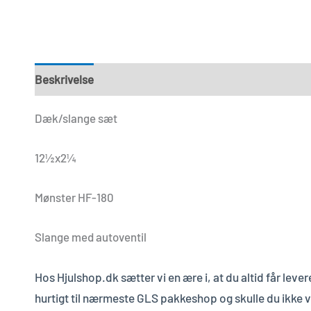
Beskrivelse
Anmeldelser (0)
Dæk/slange sæt
12½x2¼
Mønster HF-180
Slange med autoventil
Hos Hjulshop.dk sætter vi en ære i, at du altid får levere
hurtigt til nærmeste GLS pakkeshop og skulle du ikke være