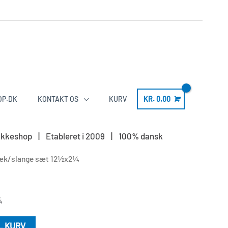
OP.DK
KONTAKT OS
KURV
KR.
0,00
LS pakkeshop | Etableret i 2009 | 100% dansk
æk/slange sæt 12½x2¼
¼
IL KURV