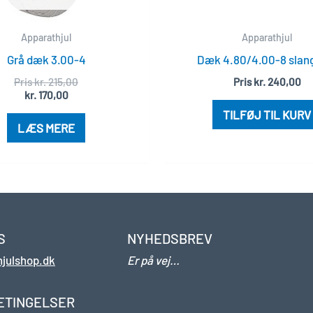
Apparathjul
Apparathjul
Grå dæk 3.00-4
Dæk 4.80/4.00-8 slan
Pris
kr.
215,00
Pris
kr.
240,00
kr.
170,00
TILFØJ TIL KURV
LÆS MERE
S
NYHEDSBREV
hjulshop.dk
Er på vej…
4
ETINGELSER