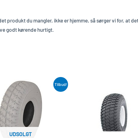
at det produkt du mangler, ikke er hjemme, så sørger vi for, at
ive godt kørende hurtigt.
Den
Den
Tilbud!
aktuelle
oprindelige
pris
pris
er:
var:
kr. 170,00.
kr. 215,00.
UDSOLGT