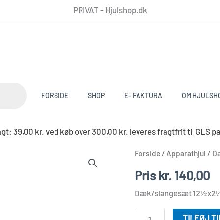
PRIVAT - Hjulshop.dk
FORSIDE
SHOP
E- FAKTURA
OM HJULSH
t: 39,00 kr. ved køb over 300,00 kr. leveres fragtfrit til G
Dæk/slange
Forside
/
Apparathjul
/ D
sæt
Pris
kr.
140,00
12½x2¼
Dæk/slangesæt 12½x2
antal
TILFØJ T