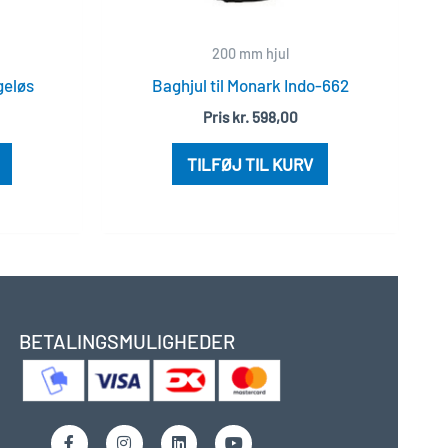
200 mm hjul
geløs
Baghjul til Monark Indo-662
Pris
kr.
598,00
TILFØJ TIL KURV
BETALINGSMULIGHEDER
F
I
L
Y
a
n
i
o