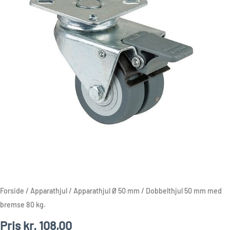
80
kg.
antal
Forside
/
Apparathjul
/
Apparathjul Ø 50 mm
/ Dobbelthjul 50 mm med
bremse 80 kg.
Pris
kr.
108,00