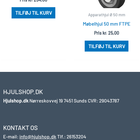
TILFØJ TIL KURV
Apparathjul Ø 50 mm
Møbelhjul 50 mm FTPE
Pris
kr.
25,00
TILFØJ TIL KURV
HJULSHOP.DK
Hjulshop.dk
Nørreskovvej 19
7451 Sunds
CVR: 29043787
KONTAKT OS
E-mail:
info@hjulshop.dk
Tlf.:
26153204