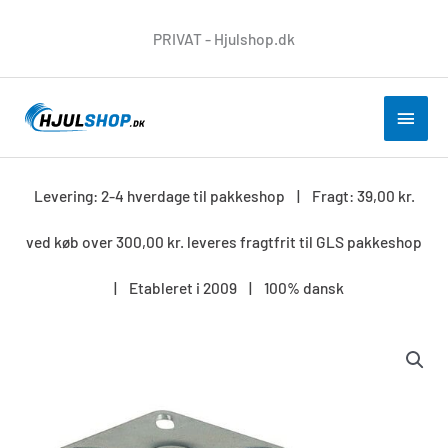
Gå
PRIVAT - Hjulshop.dk
til
indholdet
HOV
Levering: 2-4 hverdage til pakkeshop | Fragt: 39,00 kr.
ved køb over 300,00 kr. leveres fragtfrit til GLS pakkeshop
| Etableret i 2009 | 100% dansk
Dobbelthjul
50
mm
med
bremse