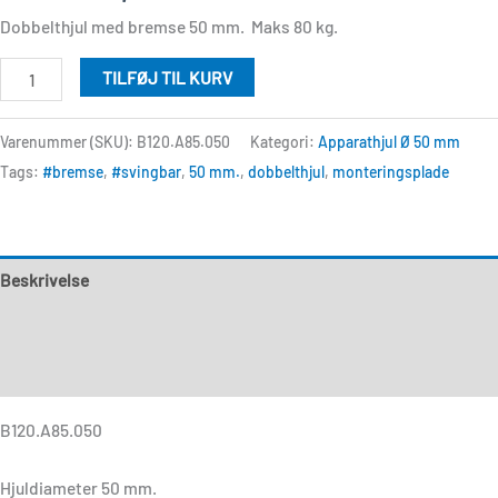
Dobbelthjul med bremse 50 mm. Maks 80 kg.
TILFØJ TIL KURV
Varenummer (SKU):
B120.A85.050
Kategori:
Apparathjul Ø 50 mm
Tags:
#bremse
,
#svingbar
,
50 mm.
,
dobbelthjul
,
monteringsplade
Beskrivelse
Yderligere information
Anmeldelser (0)
B120.A85.050
Hjuldiameter 50 mm.