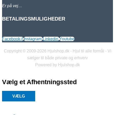
Er på vej…
BETALINGSMULIGHEDER
Facebook-f
Instagram
Linkedin
Youtube
Copyright © 2009-2026 Hjulshop.dk - Hjul til alle formål - Vi
sælger til både private og erhverv
Powered by Hjulshop.dk
Vælg et Afhentningssted
VÆLG