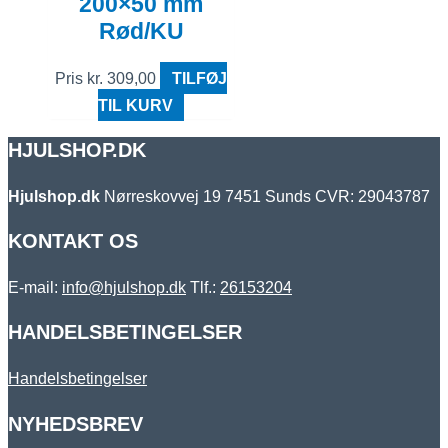
200×50 mm
Rød/KU
Pris
kr.
309,00
TILFØJ
TIL KURV
HJULSHOP.DK
Hjulshop.dk
Nørreskovvej 19
7451 Sunds
CVR: 29043787
KONTAKT OS
E-mail:
info@hjulshop.dk
Tlf.:
26153204
HANDELSBETINGELSER
Handelsbetingelser
NYHEDSBREV