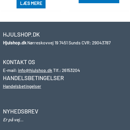
LÆS MERE
HJULSHOP.DK
Hjulshop.dk
Nørreskovvej 19
7451 Sunds
CVR: 29043787
KONTAKT OS
E-mail:
info@hjulshop.dk
Tlf.:
26153204
HANDELSBETINGELSER
Handelsbetingelser
NYHEDSBREV
Er på vej…