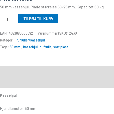
antal
50 mm kassehjul. Plade størrelse 68×25 mm. Kapacitet 60 kg.
TILFØJ TIL KURV
EAN: 4021885000592
Varenummer (SKU):
2430
Kategori:
Pufruller/kassehjul
Tags:
50 mm.
,
kassehjul
,
pufrulle
,
sort plast
Beskrivelse
Anmeldelser (0)
Kassehjul
Hjul diameter 50 mm.