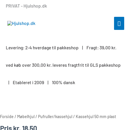
Gå
PRIVAT - Hjulshop.dk
til
indholdet
HOV
Levering: 2-4 hverdage til pakkeshop | Fragt: 39,00 kr.
ved køb over 300,00 kr. leveres fragtfrit til GLS pakkeshop
| Etableret i 2009 | 100% dansk
Kassehjul
50
mm
Forside
/
Møbelhjul
/
Pufruller/kassehjul
/ Kassehjul 50 mm plast
plast
Pris
kr.
18,50