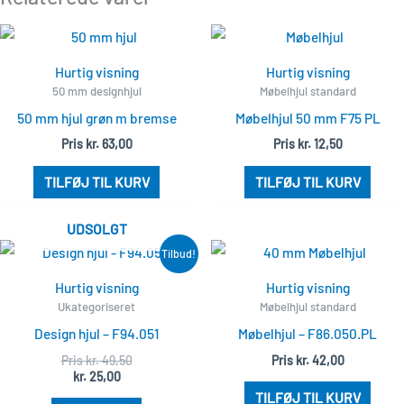
Hurtig visning
Hurtig visning
50 mm designhjul
Møbelhjul standard
50 mm hjul grøn m bremse
Møbelhjul 50 mm F75 PL
Pris
kr.
63,00
Pris
kr.
12,50
TILFØJ TIL KURV
TILFØJ TIL KURV
UDSOLGT
Den
Den
Tilbud!
aktuelle
oprindelige
pris
pris
Hurtig visning
Hurtig visning
er:
var:
Ukategoriseret
Møbelhjul standard
kr. 25,00.
kr. 49,50.
Design hjul – F94.051
Møbelhjul – F86.050.PL
Pris
kr.
49,50
Pris
kr.
42,00
kr.
25,00
TILFØJ TIL KURV