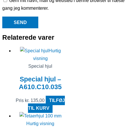
Gem mit navn, mail og websted i denne browser til næste
gang jeg kommenterer.
Relaterede varer
Hurtig
visning
Special hjul
Special hjul –
A610.C10.035
Pris
kr.
135,00
TILFØJ
TIL KURV
Hurtig visning