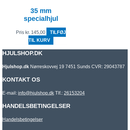
35 mm
specialhjul
Pris
kr.
145,00
TILFØJ
TIL KURV
HJULSHOP.DK
Hjulshop.dk
Nørreskovvej 19
7451 Sunds
CVR: 29043787
KONTAKT OS
E-mail:
info@hjulshop.dk
Tlf.:
26153204
HANDELSBETINGELSER
Handelsbetingelser