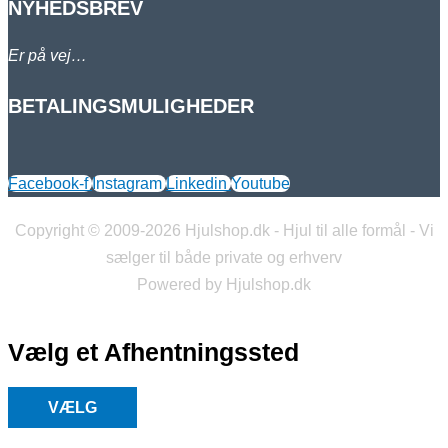
NYHEDSBREV
Er på vej…
BETALINGSMULIGHEDER
Facebook-f
Instagram
Linkedin
Youtube
Copyright © 2009-2026 Hjulshop.dk - Hjul til alle formål - Vi
sælger til både private og erhverv
Powered by Hjulshop.dk
Vælg et Afhentningssted
VÆLG