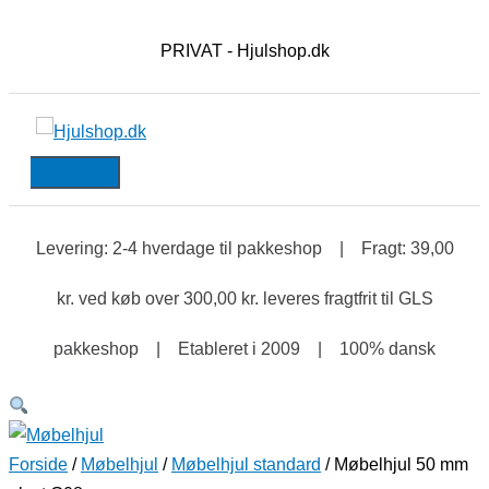
HOVEDMENU
Gå
Møbelhjul
til
50
PRIVAT - Hjulshop.dk
indholdet
mm
plast
G08
antal
Levering: 2-4 hverdage til pakkeshop | Fragt: 39,00
kr. ved køb over 300,00 kr. leveres fragtfrit til GLS
pakkeshop | Etableret i 2009 | 100% dansk
Forside
/
Møbelhjul
/
Møbelhjul standard
/ Møbelhjul 50 mm