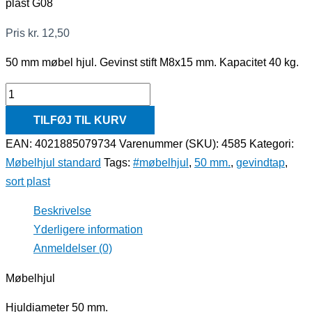
plast G08
Pris
kr.
12,50
50 mm møbel hjul. Gevinst stift M8x15 mm. Kapacitet 40 kg.
TILFØJ TIL KURV
EAN: 4021885079734
Varenummer (SKU):
4585
Kategori:
Møbelhjul standard
Tags:
#møbelhjul
,
50 mm.
,
gevindtap
,
sort plast
Beskrivelse
Yderligere information
Anmeldelser (0)
Møbelhjul
Hjuldiameter 50 mm.