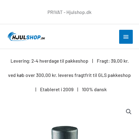
Gå
PRIVAT - Hjulshop.dk
til
indholdet
HOV
Levering: 2-4 hverdage til pakkeshop | Fragt: 39,00 kr.
ved køb over 300,00 kr. leveres fragtfrit til GLS pakkeshop
| Etableret i 2009 | 100% dansk
Monteringstap
20x45
mm
antal