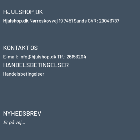
HJULSHOP.DK
Hjulshop.dk
Nørreskovvej 19
7451 Sunds
CVR: 29043787
KONTAKT OS
E-mail:
info@hjulshop.dk
Tlf.:
26153204
HANDELSBETINGELSER
Handelsbetingelser
NYHEDSBREV
Er på vej…