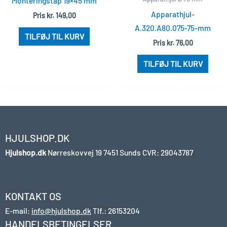
Monteringstap 19×45 mm
Apparathjul-
Pris
kr.
149,00
A.320.A80.075-75-mm
TILFØJ TIL KURV
Pris
kr.
76,00
TILFØJ TIL KURV
HJULSHOP.DK
Hjulshop.dk
Nørreskovvej 19
7451 Sunds
CVR: 29043787
KONTAKT OS
E-mail:
info@hjulshop.dk
Tlf.:
26153204
HANDELSBETINGELSER