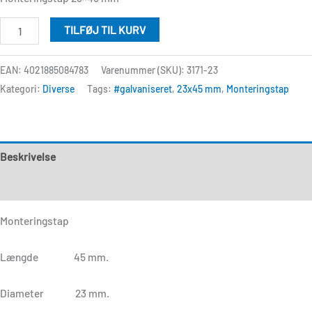
TILFØJ TIL KURV
EAN: 4021885084783
Varenummer (SKU):
3171-23
Kategori:
Diverse
Tags:
#galvaniseret
,
23x45 mm
,
Monteringstap
Beskrivelse
Anmeldelser (0)
Monteringstap
Længde 45 mm.
Diameter 23 mm.