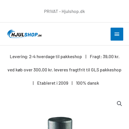
Gå
PRIVAT - Hjulshop.dk
til
indholdet
HOV
Levering: 2-4 hverdage til pakkeshop | Fragt: 39,00 kr.
ved køb over 300,00 kr. leveres fragtfrit til GLS pakkeshop
| Etableret i 2009 | 100% dansk
Monteringstap
23x45
mm
antal