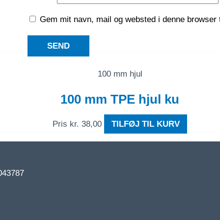
Gem mit navn, mail og websted i denne browser 
100 mm hjul
100 mm TPE hjul ku
Pris
kr.
38,00
TILFØJ TIL KURV
043787