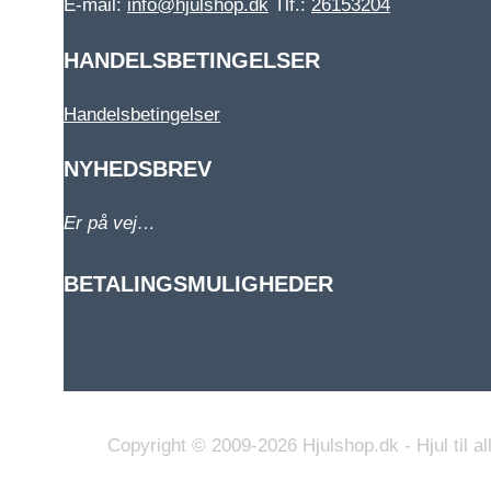
E-mail:
info@hjulshop.dk
Tlf.:
26153204
HANDELSBETINGELSER
Handelsbetingelser
NYHEDSBREV
Er på vej…
BETALINGSMULIGHEDER
Copyright © 2009-2026 Hjulshop.dk - Hjul til all