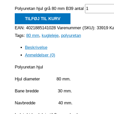
Polyuretan hjul grå 80 mm B39 antal
TILFØJ TIL KURV
EAN: 4021885141028
Varenummer (SKU):
33919
Ka
Tags:
80 mm
,
kugleleje
,
polyuretan
Beskrivelse
Anmeldelser (0)
Polyuretan hjul
Hjul diameter 80 mm.
Bane bredde 30 mm.
Navbredde 40 mm.