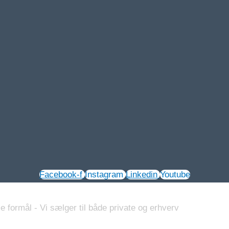
Facebook-f
Instagram
Linkedin
Youtube
e formål - Vi sælger til både private og erhverv