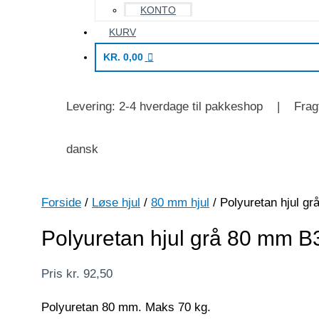
KONTO
KURV
KR.
0,00
Levering: 2-4 hverdage til pakkeshop | Fragt
dansk
Forside
/
Løse hjul
/
80 mm hjul
/ Polyuretan hjul g
Polyuretan hjul grå 80 mm B
Pris
kr.
92,50
Polyuretan 80 mm. Maks 70 kg.