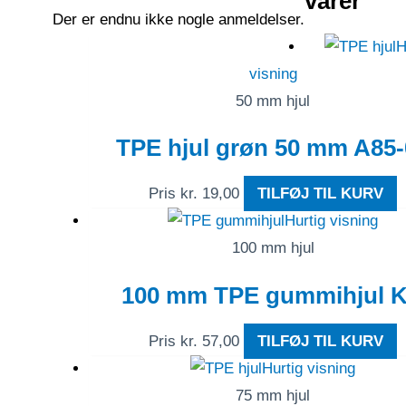
varer
Der er endnu ikke nogle anmeldelser.
H
visning
50 mm hjul
TPE hjul grøn 50 mm A85-
Pris
kr.
19,00
TILFØJ TIL KURV
Hurtig visning
100 mm hjul
100 mm TPE gummihjul 
Pris
kr.
57,00
TILFØJ TIL KURV
Hurtig visning
75 mm hjul