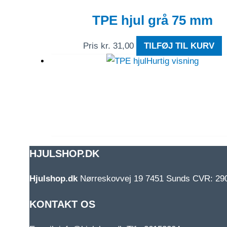
TPE hjul grå 75 mm
Pris
kr.
31,00
TILFØJ TIL KURV
Hurtig visning
HJULSHOP.DK
Hjulshop.dk
Nørreskovvej 19
7451 Sunds
CVR: 29
KONTAKT OS