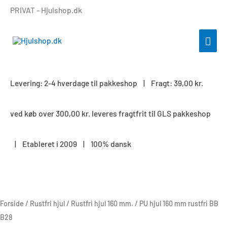
Gå
PRIVAT - Hjulshop.dk
til
indholdet
HOV
Levering: 2-4 hverdage til pakkeshop | Fragt: 39,00 kr.
ved køb over 300,00 kr. leveres fragtfrit til GLS pakkeshop
| Etableret i 2009 | 100% dansk
PU
hjul
160
Forside
/
Rustfri hjul
/
Rustfri hjul 160 mm.
/ PU hjul 160 mm rustfri BB
mm
B28