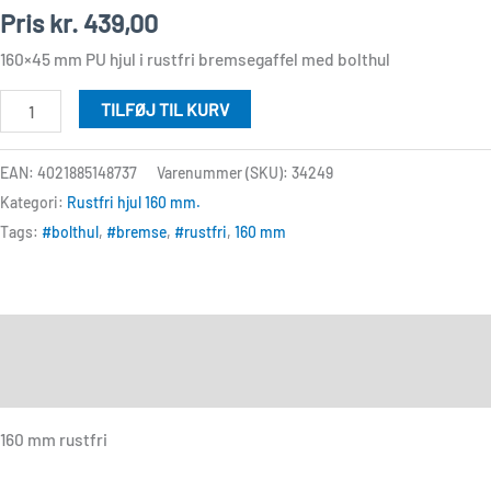
rustfri
Pris
kr.
439,00
BB
160×45 mm PU hjul i rustfri bremsegaffel med bolthul
B28
antal
TILFØJ TIL KURV
EAN: 4021885148737
Varenummer (SKU):
34249
Kategori:
Rustfri hjul 160 mm.
Tags:
#bolthul
,
#bremse
,
#rustfri
,
160 mm
Beskrivelse
Anmeldelser (0)
160 mm rustfri