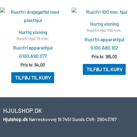
Hurtig visning
Rustfri Hjul 100 mm.
Hurtig visning
Rustfri hjul 75 mm.
Rustfri apparathjul
Rustfri apparathjul
G100.A80.102
G100.A90.077
Pris
kr.
185,00
Pris
kr.
94,00
TILFØJ TIL KURV
TILFØJ TIL KURV
HJULSHOP.DK
Hjulshop.dk
Nørreskovvej 19
7451 Sunds
CVR: 29043787