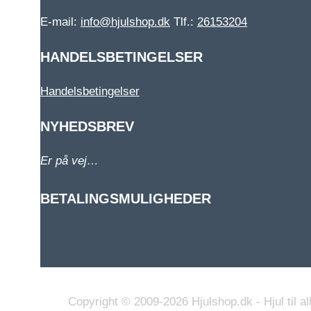
E-mail:
info@hjulshop.dk
Tlf.:
26153204
HANDELSBETINGELSER
Handelsbetingelser
NYHEDSBREV
Er på vej…
BETALINGSMULIGHEDER
Copyright © 2009-2026 Hjulshop.dk - Hjul til all