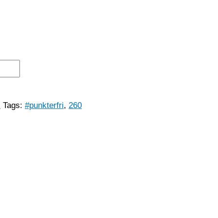
l
Tags:
#punkterfri
,
260