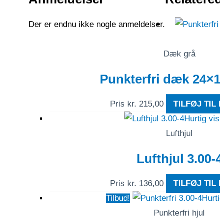
Der er endnu ikke nogle anmeldelser.
Dæk grå
Punkterfri dæk 24×1
Pris
kr.
215,00
TILFØJ TIL
Hurtig vi
Lufthjul
Lufthjul 3.00-
Pris
kr.
136,00
TILFØJ TIL
Tilbud!
Hurti
Punkterfri hjul