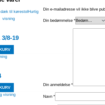
Din e-mailadresse vil ikke blive pub
Hurtig
visning
Din bedømmelse
*
 3/8-19
 KURV
sning
4
Din anmeldelse
*
 KURV
g visning
Navn
*