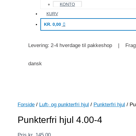
KONTO
KURV
KR.
0,00
Levering: 2-4 hverdage til pakkeshop | Fragt
dansk
Forside
/
Luft- og punkterfri hjul
/
Punkterfri hjul
/ Pun
Punkterfri hjul 4.00-4
Pris
kr.
145,00