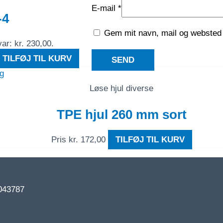
E-mail
*
-4
Gem mit navn, mail og websted 
ar: kr. 230,00.
TILFØJ TIL KURV
ng
Løse hjul diverse
TPE hjul 260 mm sort
Pris
kr.
172,00
TILFØJ TIL KURV
043787