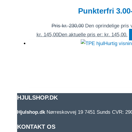
Punkterfri 3.00
Pris
kr.
230,00
Den oprindelige pris v
kr.
145,00
Den aktuelle pris er: kr. 145,00.
Hurtig visni
HJULSHOP.DK
Hjulshop.dk
Nørreskovvej 19
7451 Sunds
CVR: 29
KONTAKT OS