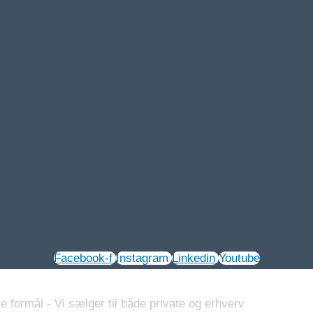
Facebook-f
Instagram
Linkedin
Youtube
e formål - Vi sælger til både private og erhverv