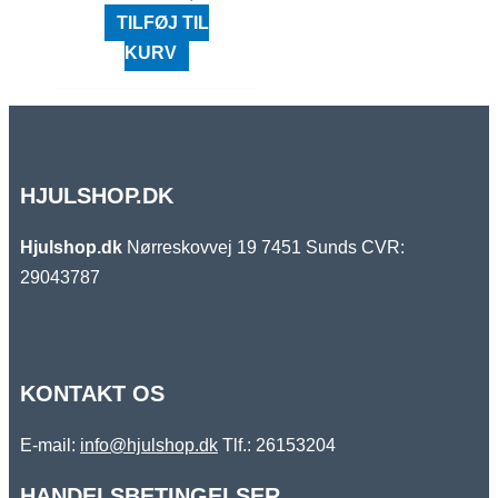
TILFØJ TIL
KURV
HJULSHOP.DK
Hjulshop.dk
Nørreskovvej 19
7451 Sunds
CVR:
29043787
KONTAKT OS
E-mail:
info@hjulshop.dk
Tlf.:
26153204
HANDELSBETINGELSER