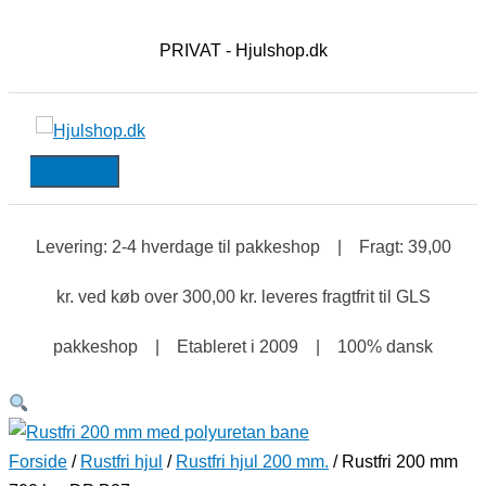
HOVEDMENU
Gå
Rustfri
til
200
PRIVAT - Hjulshop.dk
indholdet
mm
700
kg.
DP
B27
antal
Levering: 2-4 hverdage til pakkeshop | Fragt: 39,00
kr. ved køb over 300,00 kr. leveres fragtfrit til GLS
pakkeshop | Etableret i 2009 | 100% dansk
Forside
/
Rustfri hjul
/
Rustfri hjul 200 mm.
/ Rustfri 200 mm