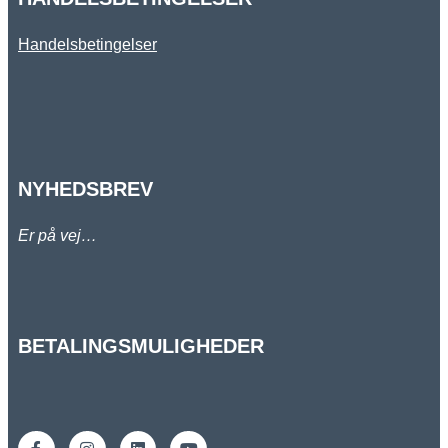
Handelsbetingelser
NYHEDSBREV
Er på vej…
BETALINGSMULIGHEDER
F
I
L
Y