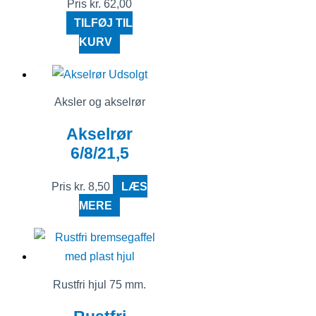
Pris
kr.
62,00
TILFØJ TIL
KURV
Udsolgt
Aksler og akselrør
Akselrør
6/8/21,5
Pris
kr.
8,50
LÆS
MERE
Rustfri hjul 75 mm.