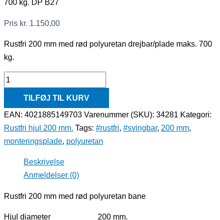
700 kg. DP B27
Pris
kr.
1.150,00
Rustfri 200 mm med rød polyuretan drejbar/plade maks. 700
kg.
TILFØJ TIL KURV
EAN: 4021885149703
Varenummer (SKU):
34281
Kategori:
Rustfri hjul 200 mm.
Tags:
#rustfri
,
#svingbar
,
200 mm
,
monteringsplade
,
polyuretan
Beskrivelse
Anmeldelser (0)
Rustfri 200 mm med rød polyuretan bane
Hjul diameter 200 mm.