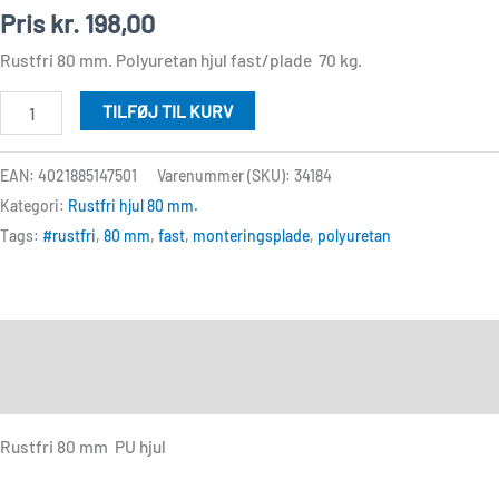
hjul
Pris
kr.
198,00
PF
Rustfri 80 mm. Polyuretan hjul fast/plade 70 kg.
B32
antal
TILFØJ TIL KURV
EAN: 4021885147501
Varenummer (SKU):
34184
Kategori:
Rustfri hjul 80 mm.
Tags:
#rustfri
,
80 mm
,
fast
,
monteringsplade
,
polyuretan
Beskrivelse
Anmeldelser (0)
Rustfri 80 mm PU hjul