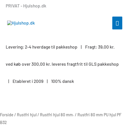
Gå
PRIVAT - Hjulshop.dk
til
indholdet
HOV
Levering: 2-4 hverdage til pakkeshop | Fragt: 39,00 kr.
ved køb over 300,00 kr. leveres fragtfrit til GLS pakkeshop
| Etableret i 2009 | 100% dansk
Rustfri
80
mm
Forside
/
Rustfri hjul
/
Rustfri hjul 80 mm.
/ Rustfri 80 mm PU hjul PF
PU
B32