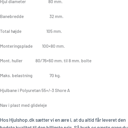
Hjul diameter 80 mm.
Banebredde 32 mm.
Total højde 105 mm.
Monteringsplade 100×80 mm.
Mont. huller 80/76×60 mm. til 8 mm. bolte
Maks. belastning 70 kg.
Hjulbane i Polyuretan 55+/-3 Shore A
Nav i plast med glideleje
Hos Hjulshop.dk sætter vi en ære i, at du altid får leveret den
bedste kvalitet til den billigste pris. Så husk os næste gang du