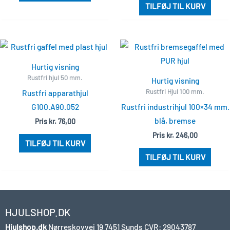
TILFØJ TIL KURV
Hurtig visning
Rustfri hjul 50 mm.
Hurtig visning
Rustfri Hjul 100 mm.
Rustfri apparathjul
G100.A90.052
Rustfri industrihjul 100×34 mm.
blå, bremse
Pris
kr.
76,00
Pris
kr.
246,00
TILFØJ TIL KURV
TILFØJ TIL KURV
HJULSHOP.DK
Hjulshop.dk
Nørreskovvej 19
7451 Sunds
CVR: 29043787