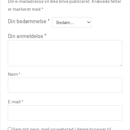
Din e-mailadresse vil ikke blive publiceret.
Krævede felter
er markeret med
*
Din bedømmelse
*
Din anmeldelse
*
Navn
*
E-mail
*
Gem mit navn, mail og websted i denne browser til