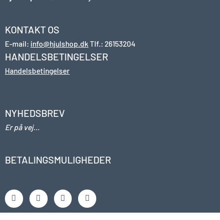
KONTAKT OS
E-mail:
info@hjulshop.dk
Tlf.:
26153204
HANDELSBETINGELSER
Handelsbetingelser
NYHEDSBREV
Er på vej…
BETALINGSMULIGHEDER
F
I
L
Y
a
n
i
o
c
s
n
u
e
t
k
t