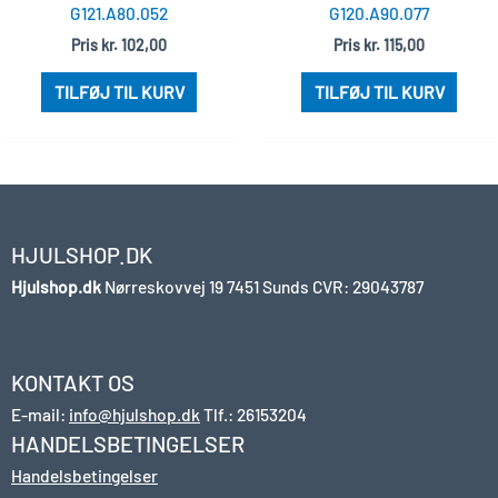
G121.A80.052
G120.A90.077
Pris
kr.
102,00
Pris
kr.
115,00
TILFØJ TIL KURV
TILFØJ TIL KURV
HJULSHOP.DK
Hjulshop.dk
Nørreskovvej 19
7451 Sunds
CVR: 29043787
KONTAKT OS
E-mail:
info@hjulshop.dk
Tlf.:
26153204
HANDELSBETINGELSER
Handelsbetingelser