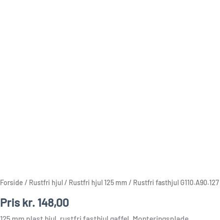
Forside
/
Rustfri hjul
/
Rustfri hjul 125 mm
/ Rustfri fasthjul G110.A90.127
Pris
kr.
148,00
125 mm plast hjul, rustfri fasthjul gaffel, Monteringsplade