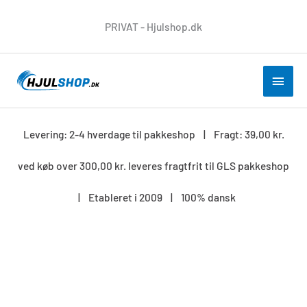
Gå
PRIVAT - Hjulshop.dk
til
indholdet
HOV
Levering: 2-4 hverdage til pakkeshop | Fragt: 39,00 kr.
ved køb over 300,00 kr. leveres fragtfrit til GLS pakkeshop
| Etableret i 2009 | 100% dansk
Rustfri
fasthjul
G110.A90.127
antal