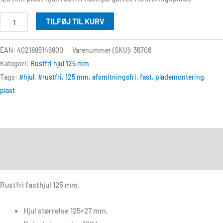
TILFØJ TIL KURV
EAN: 4021885146900
Varenummer (SKU):
36706
Kategori:
Rustfri hjul 125 mm
Tags:
#hjul
,
#rustfri
,
125 mm
,
afsmitningsfri
,
fast
,
plademontering
,
plast
Beskrivelse
Anmeldelser (0)
Rustfri fasthjul 125 mm.
Hjul størrelse 125×27 mm.