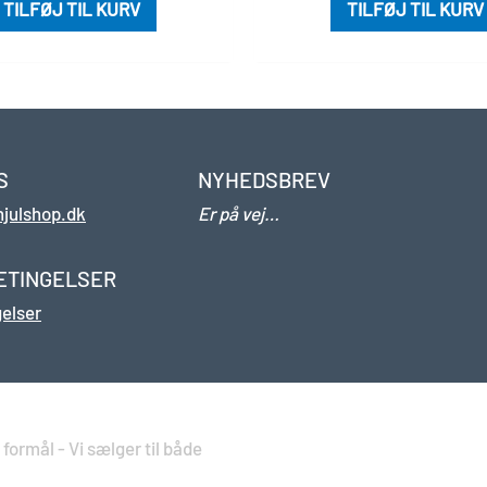
TILFØJ TIL KURV
TILFØJ TIL KURV
S
NYHEDSBREV
hjulshop.dk
Er på vej…
4
ETINGELSER
elser
formål - Vi sælger til både