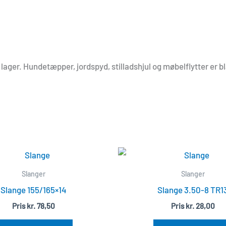
ger. Hundetæpper, jordspyd, stilladshjul og møbelflytter er bla
Slanger
Slanger
Slange 155/165×14
Slange 3.50-8 TR1
Pris
kr.
78,50
Pris
kr.
28,00