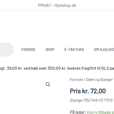
PRIVAT - Hjulshop.dk
FORSIDE
SHOP
E- FAKTURA
OM HJULSH
t: 39,00 kr. ved køb over 300,00 kr. leveres fragtfrit til G
Slange
Forside
/
Dæk og Slanger
135/145x13
Pris
kr.
72,00
antal
Slange 135/145×13 TR13 
På lager:
Kun 4 tilbage p