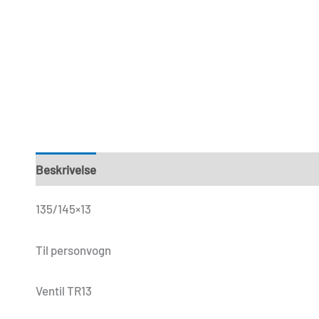
Beskrivelse
Yderligere information
Anmeldelser (0
135/145×13
Til personvogn
Ventil TR13