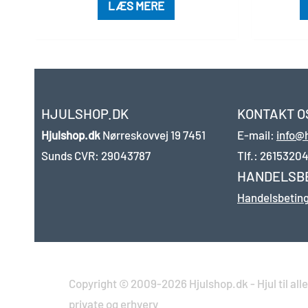
LÆS MERE
HJULSHOP.DK
KONTAKT O
Hjulshop.dk
Nørreskovvej 19
7451
E-mail:
info@
Sunds
CVR: 29043787
Tlf.:
2615320
HANDELSB
Handelsbeting
Copyright © 2009-2026 Hjulshop.dk - Hjul til alle 
private og erhverv