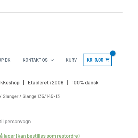
OP.DK
KONTAKT OS
KURV
KR.
0,00
LS pakkeshop | Etableret i 2009 | 100% dansk
/
Slanger
/ Slange 135/145×13
til personvogn
å lager (kan bestilles som restordre)