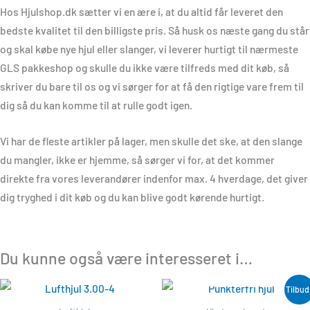
Hos Hjulshop.dk sætter vi en ære i, at du altid får leveret den
bedste kvalitet til den billigste pris. Så husk os næste gang du står
og skal købe nye hjul eller slanger, vi leverer hurtigt til nærmeste
GLS pakkeshop og skulle du ikke være tilfreds med dit køb, så
skriver du bare til os og vi sørger for at få den rigtige vare frem til
dig så du kan komme til at rulle godt igen.
Vi har de fleste artikler på lager, men skulle det ske, at den slange
du mangler, ikke er hjemme, så sørger vi for, at det kommer
direkte fra vores leverandører indenfor max. 4 hverdage, det giver
dig tryghed i dit køb og du kan blive godt kørende hurtigt.
Du kunne også være interesseret i…
UDSOLGT
Den
Den
Tilbud
aktuelle
oprindelig
pris
pris