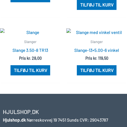
TILFØJ TIL KURV
Slanger
Slanger
Slange 3.50-8 TR13
Slange-13×5.00-6 vinkel
Pris
kr.
28,00
Pris
kr.
119,50
TILFØJ TIL KURV
TILFØJ TIL KURV
HJULSHOP.DK
Hjulshop.dk
Nørreskovvej 19
7451 Sunds
CVR: 29043787