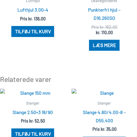
Lufthjul
Ukategoriseret
er:
var:
Lufthjul 3.00-4
Punkterfri hjul –
kr. 110,00.
kr. 162,00.
D16.260SO
Pris
kr.
136,00
Pris
kr.
162,00
TILFØJ TIL KURV
kr.
110,00
LÆS MERE
Relaterede varer
Slanger
Slanger
Slange 2.50×3 18/90
Slange 4.80/4.00-8 –
D55.400
Pris
kr.
52,50
Pris
kr.
35,00
TILFØJ TIL KURV