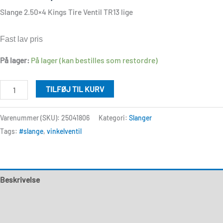
Slange 2.50×4 Kings Tire Ventil TR13 lige
Fast lav pris
På lager:
På lager (kan bestilles som restordre)
TILFØJ TIL KURV
Varenummer (SKU):
25041806
Kategori:
Slanger
Tags:
#slange
,
vinkelventil
Beskrivelse
Yderligere information
Anmeldelser (0)