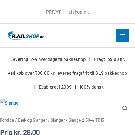
Gå
PRIVAT - Hjulshop.dk
til
indholdet
HOV
Levering: 2-4 hverdage til pakkeshop | Fragt: 39,00 kr.
ved køb over 300,00 kr. leveres fragtfrit til GLS pakkeshop
| Etableret i 2009 | 100% dansk
Slange
2.50-
4
Forside
/
Dæk og Slanger
/
Slanger
/ Slange 2.50-4 TR13
TR13
Pris
kr.
29,00
antal