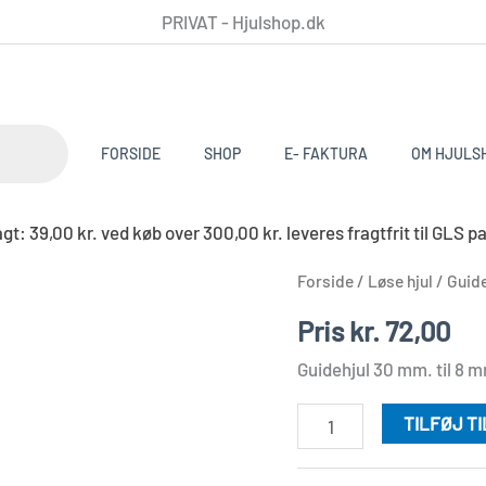
PRIVAT - Hjulshop.dk
FORSIDE
SHOP
E- FAKTURA
OM HJULS
t: 39,00 kr. ved køb over 300,00 kr. leveres fragtfrit til G
Styrerulle
Forside
/
Løse hjul
/
Guide
30
Pris
kr.
72,00
mm
Guidehjul 30 mm. til 8 m
antal
TILFØJ T