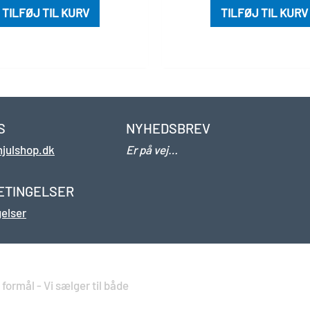
TILFØJ TIL KURV
TILFØJ TIL KURV
S
NYHEDSBREV
hjulshop.dk
Er på vej…
4
ETINGELSER
elser
formål - Vi sælger til både