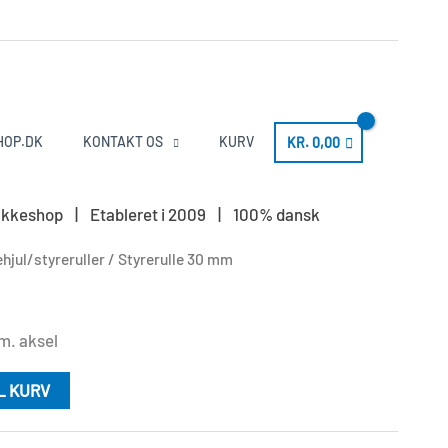
HOP.DK
KONTAKT OS
KURV
KR.
0,00
LS pakkeshop | Etableret i 2009 | 100% dansk
hjul/styreruller
/ Styrerulle 30 mm
m. aksel
IL KURV