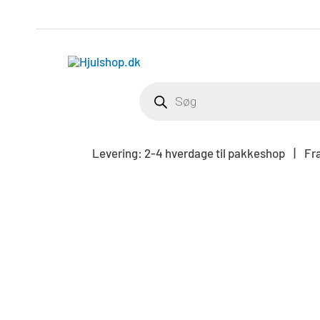
Gå
til
indholdet
PRODUCTS
SEARCH
Levering: 2-4 hverdage til pakkeshop | Frag