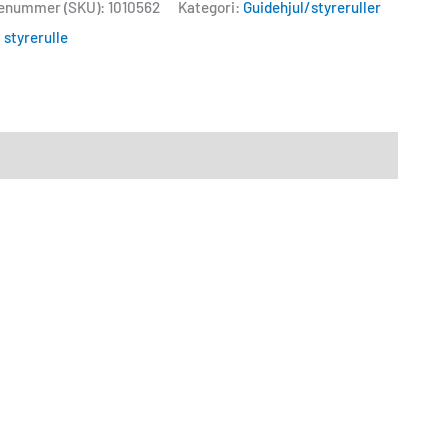
enummer (SKU):
1010562
Kategori:
Guidehjul/styreruller
,
styrerulle