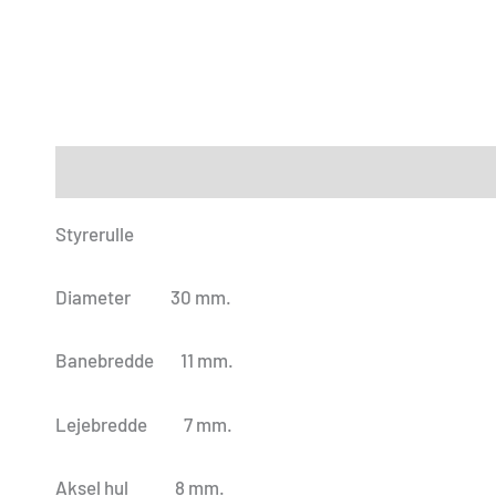
Beskrivelse
Yderligere information
Anmeldelser (0
Styrerulle
Diameter 30 mm.
Banebredde 11 mm.
Lejebredde 7 mm.
Aksel hul 8 mm.