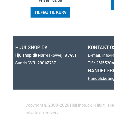
Pris
kr.
152,00
TILFØJ TIL KURV
HJULSHOP.DK
KONTAKT O
Hjulshop.dk
Nørreskovvej 19
7451
E-mail:
info@
Sunds
CVR: 29043787
Tlf.:
2615320
HANDELSB
Handelsbeting
Copyright © 2009-2026 Hjulshop.dk - Hjul til alle 
private og erhverv