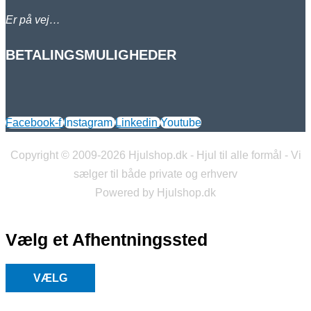
Er på vej…
BETALINGSMULIGHEDER
Facebook-f
Instagram
Linkedin
Youtube
Copyright © 2009-2026 Hjulshop.dk - Hjul til alle formål - Vi
sælger til både private og erhverv
Powered by Hjulshop.dk
Vælg et Afhentningssted
VÆLG