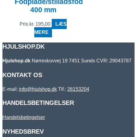
Fodplade/stilladsfod
400 mm
Pris
kr.
195,00
LÆS
MERE
HJULSHOP.DK
Hjulshop.dk
Nørreskovvej 19
7451 Sunds
CVR: 29043787
KONTAKT OS
E-mail:
info@hjulshop.dk
Tlf.:
26153204
HANDELSBETINGELSER
Handelsbetingelser
NYHEDSBREV