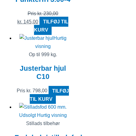
Pris
kr.
230,00
kr.
145,00
TILFØJ TIL
KURV
Hurtig
visning
Op til 999 kg.
Justerbar hjul
C10
Pris
kr.
798,00
TILFØJ
TIL KURV
Udsolgt
Hurtig visning
Stillads tilbehør