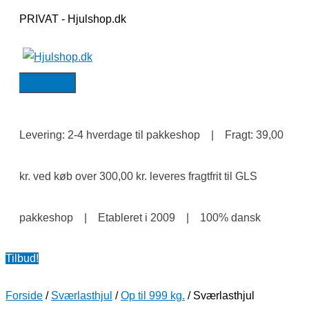
HOVEDMENU
Gå
Sværlasthjul
Den
Den
Den
Den
Den
Den
PRIVAT - Hjulshop.dk
til
L600.B90.150
aktuelle
oprindelige
aktuelle
aktuelle
oprindelige
oprindelige
indholdet
antal
pris
pris
pris
pris
pris
pris
er:
var:
er:
er:
var:
var:
kr. 585,00.
kr. 780,00.
kr. 109,00.
kr. 145,00.
kr. 190,00.
kr. 230,00.
Levering: 2-4 hverdage til pakkeshop | Fragt: 39,00
kr. ved køb over 300,00 kr. leveres fragtfrit til GLS
pakkeshop | Etableret i 2009 | 100% dansk
Tilbud!
Forside
/
Sværlasthjul
/
Op til 999 kg.
/ Sværlasthjul