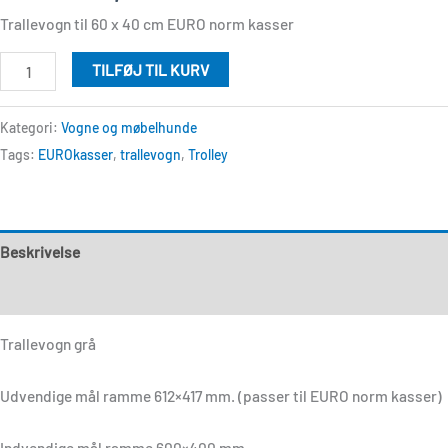
Trallevogn til 60 x 40 cm EURO norm kasser
TILFØJ TIL KURV
Kategori:
Vogne og møbelhunde
Tags:
EUROkasser
,
trallevogn
,
Trolley
Beskrivelse
Anmeldelser (0)
Trallevogn grå
Udvendige mål ramme 612×417 mm. (passer til EURO norm kasser)
Indvendige mål ramme 600×400 mm.