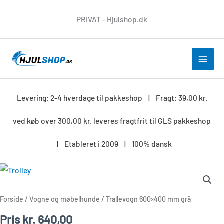
Gå
PRIVAT - Hjulshop.dk
til
indholdet
HOV
Levering: 2-4 hverdage til pakkeshop | Fragt: 39,00 kr.
ved køb over 300,00 kr. leveres fragtfrit til GLS pakkeshop
| Etableret i 2009 | 100% dansk
Trallevogn
600x400
mm
Forside
/
Vogne og møbelhunde
/ Trallevogn 600×400 mm grå
grå
Pris
kr.
640,00
antal