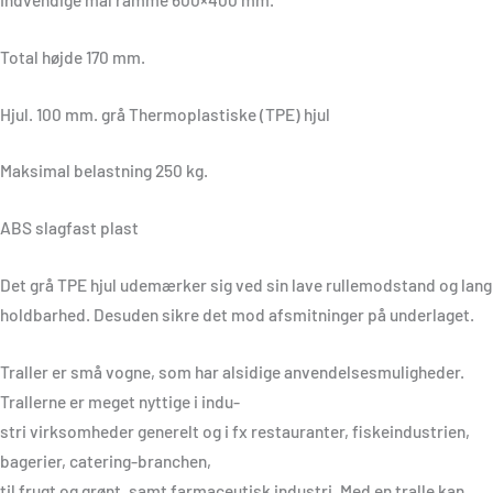
Total højde 170 mm.
Hjul. 100 mm. grå Thermoplastiske (TPE) hjul
Maksimal belastning 250 kg.
ABS slagfast plast
Det grå TPE hjul udemærker sig ved sin lave rullemodstand og lang
holdbarhed. Desuden sikre det mod afsmitninger på underlaget.
Traller er små vogne, som har alsidige anvendelsesmuligheder.
Trallerne er meget nyttige i indu-
stri virksomheder generelt og i fx restauranter, fiskeindustrien,
bagerier, catering-branchen,
til frugt og grønt, samt farmaceutisk industri. Med en tralle kan