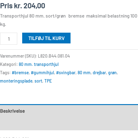
Pris
kr.
204,00
Transporthjul 80 mm. sort/grøn bremse maksimal belastning 100
kg.
TILFØJ TIL KURV
Varenummer (SKU):
L820.B44.081.04
Kategori:
80 mm. transporthjul
Tags:
#bremse
,
#gummihjul
,
#svingbar
,
80 mm
,
drejbar
,
grøn
,
monteringsplade
,
sort
,
TPE
Beskrivelse
Anmeldelser (0)