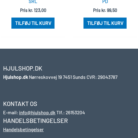
SRL
PD
Pris
kr.
123,00
Pris
kr.
99,50
TILFØJ TIL KURV
TILFØJ TIL KURV
HJULSHOP.DK
Hjulshop.dk
Nørreskovvej 19
7451 Sunds
CVR: 29043787
KONTAKT OS
E-mail:
info@hjulshop.dk
Tlf.:
26153204
HANDELSBETINGELSER
Handelsbetingelser