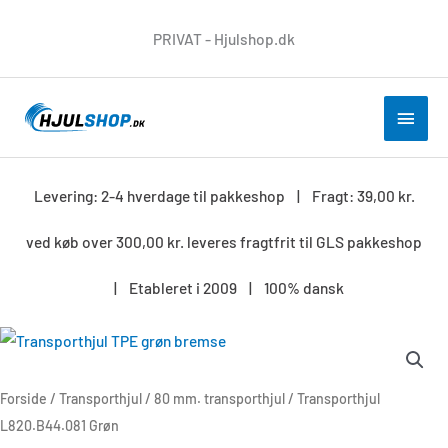
Gå
PRIVAT - Hjulshop.dk
til
indholdet
HOV
Levering: 2-4 hverdage til pakkeshop | Fragt: 39,00 kr.
ved køb over 300,00 kr. leveres fragtfrit til GLS pakkeshop
| Etableret i 2009 | 100% dansk
Transporthjul
L820.B44.081
Grøn
Forside
/
Transporthjul
/
80 mm. transporthjul
/ Transporthjul
antal
L820.B44.081 Grøn