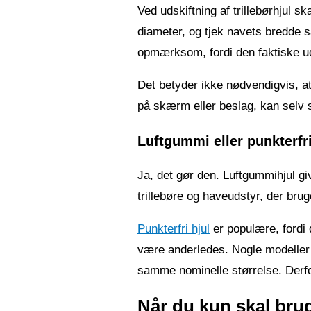
Ved udskiftning af trillebørhjul 
diameter, og tjek navets bredde sa
opmærksom, fordi den faktiske ud
Det betyder ikke nødvendigvis, at h
på skærm eller beslag, kan selv 
Luftgummi eller punkterfr
Ja, det gør den. Luftgummihjul gi
trillebøre og haveudstyr, der bru
Punkterfri hjul
er populære, fordi 
være anderledes. Nogle modeller 
samme nominelle størrelse. Derfor
Når du kun skal bru