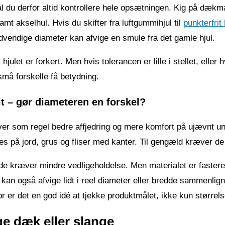
skal du derfor altid kontrollere hele opsætningen. Kig på d
mt akselhul. Hvis du skifter fra luftgummihjul til
punkterfrit 
vendige diameter kan afvige en smule fra det gamle hjul.
julet er forkert. Men hvis tolerancen er lille i stellet, eller h
små forskelle få betydning.
it – gør diameteren en forskel?
ver som regel bedre affjedring og mere komfort på ujævnt unde
ges på jord, grus og fliser med kanter. Til gengæld kræver de
de kræver mindre vedligeholdelse. Men materialet er fastere
kan også afvige lidt i reel diameter eller bredde sammenli
 er det en god idé at tjekke produktmålet, ikke kun størrel
ge dæk eller slange