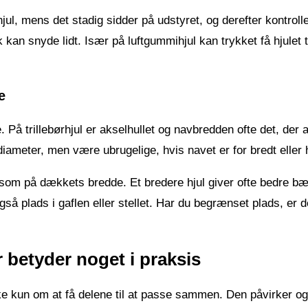
jul, mens det stadig sidder på udstyret, og derefter kontrolle
k kan snyde lidt. Især på luftgummihjul kan trykket få hjulet 
e
På trillebørhjul er akselhullet og navbredden ofte det, der 
ameter, men være ubrugelige, hvis navet er for bredt eller h
m på dækkets bredde. Et bredere hjul giver ofte bedre bæ
så plads i gaflen eller stellet. Har du begrænset plads, er d
 betyder noget i praksis
ke kun om at få delene til at passe sammen. Den påvirker og