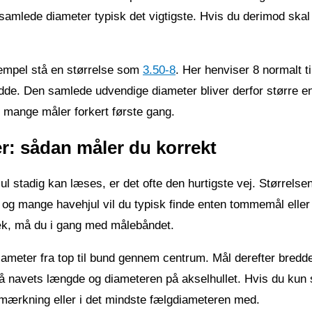
 samlede diameter typisk det vigtigste. Hvis du derimod skal 
ksempel stå en størrelse som
3.50-8
. Her henviser 8 normalt 
de. Den samlede udvendige diameter bliver derfor større e
, mange måler forkert første gang.
er: sådan måler du korrekt
l stadig kan læses, er det ofte den hurtigste vej. Størrels
l og mange havehjul vil du typisk finde enten tommemål elle
væk, må du i gang med målebåndet.
diameter fra top til bund gennem centrum. Mål derefter bred
så navets længde og diameteren på akselhullet. Hvis du kun 
kmærkning eller i det mindste fælgdiameteren med.