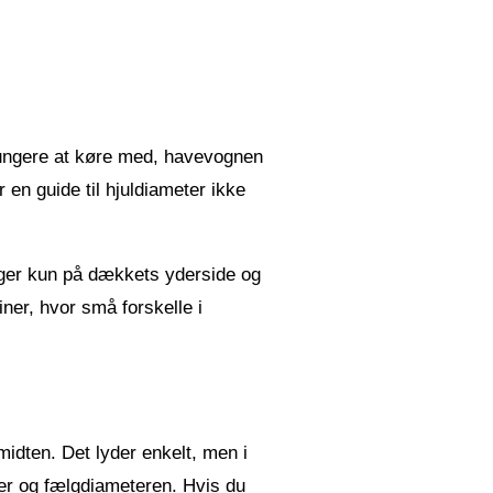
r tungere at køre med, havevognen
 en guide til hjuldiameter ikke
igger kun på dækkets yderside og
iner, hvor små forskelle i
midten. Det lyder enkelt, men i
ter og fælgdiameteren. Hvis du