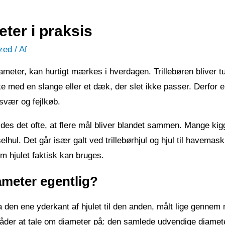
eter i praksis
zed
/ Af
i diameter, kan hurtigt mærkes i hverdagen. Trillebøren blive
e med en slange eller et dæk, der slet ikke passer. Derfor er
esvær og fejlkøb.
kyldes det ofte, at flere mål bliver blandet sammen. Mange k
lhul. Det går især galt ved trillebørhjul og hjul til havemask
om hjulet faktisk kan bruges.
ameter egentlig?
a den ene yderkant af hjulet til den anden, målt lige gennem 
 måder at tale om diameter på: den samlede udvendige diame