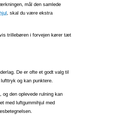
ækmærkningen, mål den samlede
hjul
, skal du være ekstra
vis trillebøren i forvejen kører tæt
rlag. De er ofte et godt valg til
 lufttryk og kan punktere.
, og den oplevede rulning kan
gnet med luftgummihjul med
sesbetegnelsen.