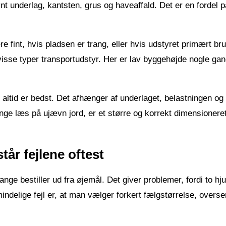
ævnt underlag, kantsten, grus og haveaffald. Det er en fordel 
e fint, hvis pladsen er trang, eller hvis udstyret primært br
visse typer transportudstyr. Her er lav byggehøjde nogle gan
r altid er bedst. Det afhænger af underlaget, belastningen og
unge læs på ujævn jord, er et større og korrekt dimensionere
står fejlene oftest
ange bestiller ud fra øjemål. Det giver problemer, fordi to h
ndelige fejl er, at man vælger forkert fælgstørrelse, overser