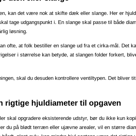
den, kan det være nok at skifte dæk eller slange. Her er hjul
al tage udgangspunkt i. En slange skal passe til både diam
rlig løsning.
n ofte, at folk bestiller en slange ud fra et cirka-mål. Det k
igelser i størrelse kan betyde, at slangen folder forkert, bli
ningen, skal du desuden kontrollere ventiltypen. Det bliver ti
rigtige hjuldiameter til opgaven
ller skal opgradere eksisterende udstyr, bør du ikke kun kopi
er du på blødt terræn eller ujævne arealer, vil en større dia