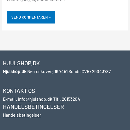
HJULSHOP.DK
Hjulshop.dk
Nørreskovvej 19
7451 Sunds
CVR: 29043787
KONTAKT OS
E-mail:
info@hjulshop.dk
Tlf.:
26153204
HANDELSBETINGELSER
Handelsbetingelser