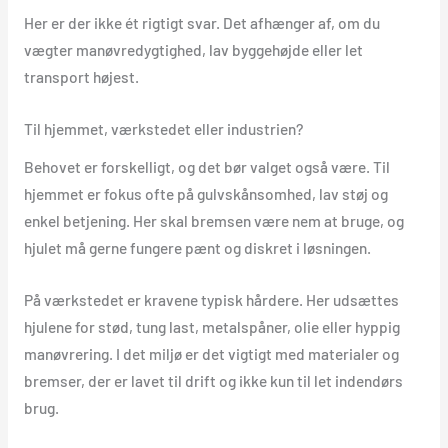
Her er der ikke ét rigtigt svar. Det afhænger af, om du
vægter manøvredygtighed, lav byggehøjde eller let
transport højest.
Til hjemmet, værkstedet eller industrien?
Behovet er forskelligt, og det bør valget også være. Til
hjemmet er fokus ofte på gulvskånsomhed, lav støj og
enkel betjening. Her skal bremsen være nem at bruge, og
hjulet må gerne fungere pænt og diskret i løsningen.
På værkstedet er kravene typisk hårdere. Her udsættes
hjulene for stød, tung last, metalspåner, olie eller hyppig
manøvrering. I det miljø er det vigtigt med materialer og
bremser, der er lavet til drift og ikke kun til let indendørs
brug.