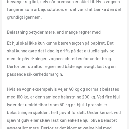
bevæger sig lidt, selv når bremsen er slået til. Hvis vognen
fungerer som arbejdsstation, er det værd at tænke den del
grundigt igennem.
Belastning betyder mere, end mange regner med
Et hjul skal ikke kun kunne bære vægten på papiret. Det
skal kunne gøre det i daglig drift, på det aktuelle gulv og
med de påvirkninger, vognen udsættes for under brug.
Derfor bør du altid regne med både egenvægt, last og en
passende sikkerhedsmargin.
Hvis en vogn eksempelvis vejer 40 kg og normalt belastes
med 160 kg, er den samlede belastning 200 kg. Ved fire hjul
lyder det umiddelbart som 50 kg pr. hjul. I praksis er
belastningen sjældent helt jævnt fordelt. Under kørsel, ved
ujævnt gulv eller skæv last kan enkelte hjul blive belastet
væsentligt mere. Derfor er det klogt at vælge hjul med