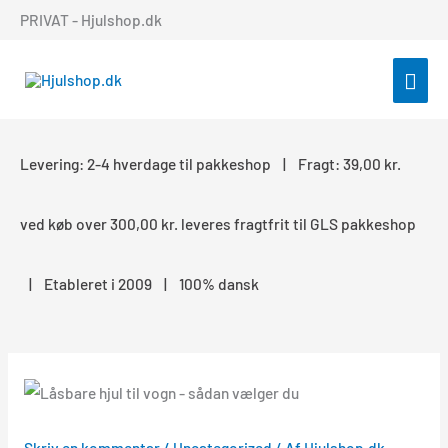
Gå
PRIVAT - Hjulshop.dk
til
indholdet
HOV
Levering: 2-4 hverdage til pakkeshop | Fragt: 39,00 kr.
ved køb over 300,00 kr. leveres fragtfrit til GLS pakkeshop
| Etableret i 2009 | 100% dansk
Skriv en kommentar
/
Uncategorized
/ Af
Hjulshop.dk