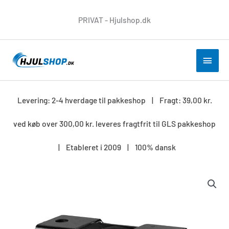
Gå
PRIVAT - Hjulshop.dk
til
indholdet
HOV
Levering: 2-4 hverdage til pakkeshop | Fragt: 39,00 kr.
ved køb over 300,00 kr. leveres fragtfrit til GLS pakkeshop
| Etableret i 2009 | 100% dansk
Møbelhjul-
E51.030-
30-
mm
antal