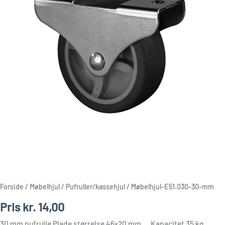
Forside
/
Møbelhjul
/
Pufruller/kassehjul
/ Møbelhjul-E51.030-30-mm
Pris
kr.
14,00
30 mm pufrulle Plade størrelse 46×20 mm. Kapacitet 35 kg.