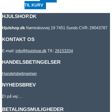
TIL KURV
HJULSHOP.DK
Hjulshop.dk
Nørreskovvej 19
7451 Sunds
CVR: 29043787
KONTAKT OS
E-mail:
info@hjulshop.dk
Tlf.:
26153204
HANDELSBETINGELSER
Handelsbetingelser
NYHEDSBREV
Er på vej…
BETALINGSMULIGHEDER