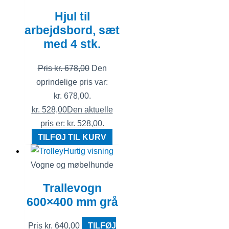
Hjul til
arbejdsbord, sæt
med 4 stk.
Pris
kr.
678,00
Den
oprindelige pris var:
kr. 678,00.
kr.
528,00
Den aktuelle
pris er: kr. 528,00.
TILFØJ TIL KURV
Hurtig visning
Vogne og møbelhunde
Trallevogn
600×400 mm grå
Pris
kr.
640,00
TILFØJ