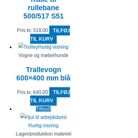
rullebane
500/517 S51
Pris
kr.
318,00
TILFØJ
TIL KURV
Hurtig visning
Vogne og møbelhunde
Trallevogn
600×400 mm blå
Pris
kr.
640,00
TILFØJ
TIL KURV
Tilbud!
Hurtig visning
Lager/produktion materiel