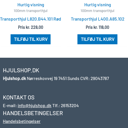
Hurtig visning
Hurtig visning
100mm transporthjul
100mm transporthjul
Transporthjul L820.B44.101 Rød
Transporthjul L400.A85.102
Pris
kr.
228,00
Pris
kr.
118,00
TILFØJ TIL KURV
TILFØJ TIL KURV
HJULSHOP.DK
Hjulshop.dk
Nørreskovvej 19
7451 Sunds
CVR: 29043787
KONTAKT OS
E-mail:
info@hjulshop.dk
Tlf.:
26153204
HANDELSBETINGELSER
Handelsbetingelser