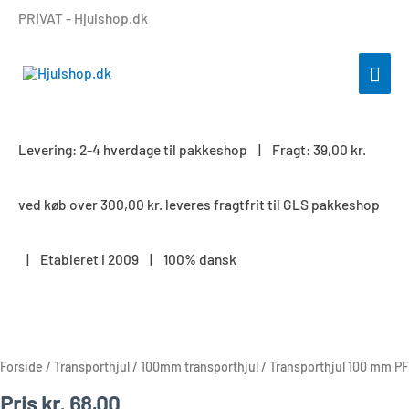
Gå
PRIVAT - Hjulshop.dk
til
indholdet
HOV
Levering: 2-4 hverdage til pakkeshop | Fragt: 39,00 kr.
ved køb over 300,00 kr. leveres fragtfrit til GLS pakkeshop
| Etableret i 2009 | 100% dansk
Transporthjul
100
mm
Forside
/
Transporthjul
/
100mm transporthjul
/ Transporthjul 100 mm PF
PF
Pris
kr.
68,00