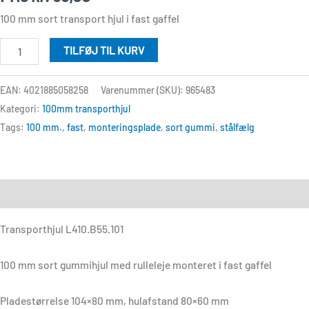
antal
100 mm sort transport hjul i fast gaffel
TILFØJ TIL KURV
EAN: 4021885058258
Varenummer (SKU):
965483
Kategori:
100mm transporthjul
Tags:
100 mm.
,
fast
,
monteringsplade
,
sort gummi
,
stålfælg
Beskrivelse
Transporthjul L410.B55.101
100 mm sort gummihjul med rulleleje monteret i fast gaffel
Pladestørrelse 104×80 mm, hulafstand 80×60 mm