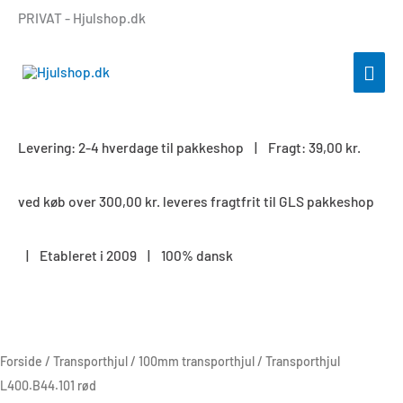
Gå
PRIVAT - Hjulshop.dk
til
indholdet
HOV
Levering: 2-4 hverdage til pakkeshop | Fragt: 39,00 kr.
ved køb over 300,00 kr. leveres fragtfrit til GLS pakkeshop
| Etableret i 2009 | 100% dansk
Transporthjul
L400.B44.101
rød
Forside
/
Transporthjul
/
100mm transporthjul
/ Transporthjul
antal
L400.B44.101 rød