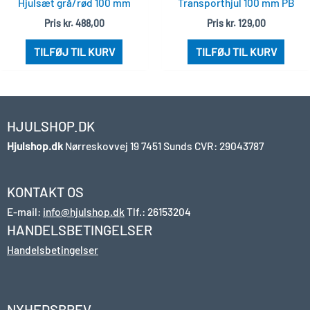
Hjulsæt grå/rød 100 mm
Transporthjul 100 mm PB
Pris
kr.
488,00
Pris
kr.
129,00
TILFØJ TIL KURV
TILFØJ TIL KURV
HJULSHOP.DK
Hjulshop.dk
Nørreskovvej 19
7451 Sunds
CVR: 29043787
KONTAKT OS
E-mail:
info@hjulshop.dk
Tlf.:
26153204
HANDELSBETINGELSER
Handelsbetingelser
NYHEDSBREV